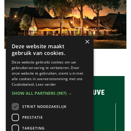
×
Deze website maakt
gebruik van cookies.
Deze website gebruikt cookies om uw
gebruikerservaring te verbeteren. Door
onze website te gebruiken, stemt u in met
alle cookies in overeenstemming met ons
Cookiebeleid.
Lees verder
BRASSERIE & BAR MAUVE
SHOW ALL PARTNERS
(987) →
CONTACTGEGEVENS //
STRIKT NOODZAKELIJK
Brasserie & Bar Mauve
PRESTATIE
Brink 1
Laren
TARGETING