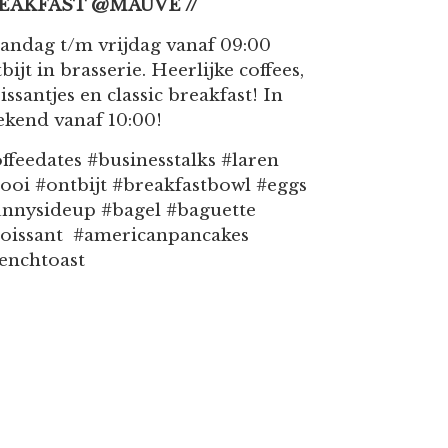
EAKFAST @MAUVE //
andag t/m vrijdag vanaf 09:00
bijt in brasserie. Heerlijke coffees,
issantjes en classic breakfast! In
kend vanaf 10:00!
ffeedates #businesstalks #laren
ooi #ontbijt #breakfastbowl #eggs
unnysideup #bagel #baguette
roissant #americanpancakes
enchtoast