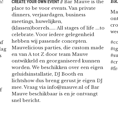
BR
n!
CREATE YOUR OWN EVENT //
Bar Mauve is the
place to be voor events. Van private
Ma
dinners, verjaardagen, business
ont
meetings, huwelijken,
cro
(klassen)borrels...... All stages of life ....to
wee
celebrate. Voor iedere gelegenheid
hebben wij passende concepten.
#co
af
Mauvelicious parties, die custom made
#tg
dag
en van A tot Z door team Mauve
#s
s
ontwikkeld en georganiseerd kunnen
#c
worden. We beschikken over een eigen
#fr
geluidsinstallatie, DJ Booth en
lichtshow dus breng gerust je eigen DJ
mee. Vraag via
info@mauve.nl
of Bar
f
Mauve beschikbaar is en je ontvangt
snel bericht.