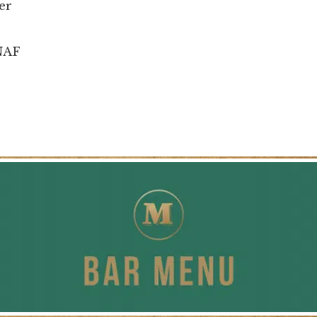
er
NAF