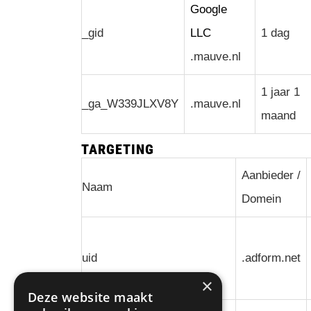
Google
_gid
LLC
1 dag
.mauve.nl
1 jaar 1
_ga_W339JLXV8Y
.mauve.nl
maand
TARGETING
Aanbieder /
Naam
Domein
uid
.adform.net
×
Deze website maakt