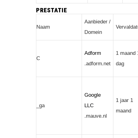
PRESTATIE
Aanbieder /
Naam
Vervalda
Domein
Adform
1 maand 
C
.adform.net
dag
Google
1 jaar 1
_ga
LLC
maand
.mauve.nl