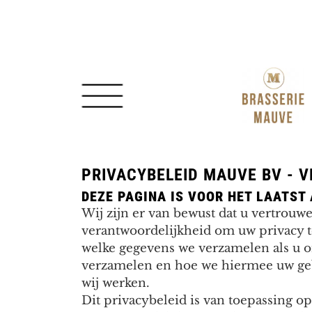
Spring
Door
naar
naar
de
de
hoofdnavigatie
hoofd
inhoud
PRIVACYBELEID MAUVE BV - VE
DEZE PAGINA IS VOOR HET LAATST
Wij zijn er van bewust dat u vertrouwe
verantwoordelijkheid om uw privacy 
welke gegevens we verzamelen als u 
verzamelen en hoe we hiermee uw geb
wij werken.
Dit privacybeleid is van toepassing o