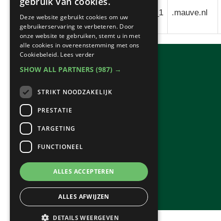
gebruik van cookies.
_gat_gtag_UA_169802038_1
.mauve.nl
Deze website gebruikt cookies om uw
gebruikerservaring te verbeteren. Door
onze website te gebruiken, stemt u in met
alle cookies in overeenstemming met ons
Cookiebeleid.
Lees verder
SHOW ALL PARTNERS
(987) →
STRIKT NOODZAKELIJK
PRESTATIE
TARGETING
FUNCTIONEEL
ALLES ACCEPTEREN
ALLES AFWIJZEN
DETAILS WEERGEVEN