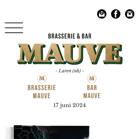
Spring
Door
naar
naar
de
de
hoofdnavigatie
hoofd
inhoud
Mauve
17 juni 2024