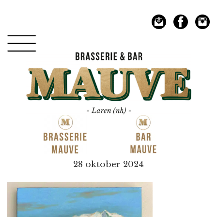
Spring
Door
naar
naar
de
de
hoofdnavigatie
hoofd
inhoud
Mauve
28 oktober 2024