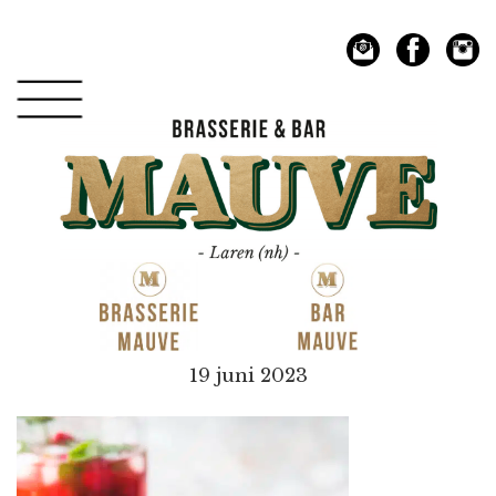
Spring
Door
naar
naar
de
de
hoofdnavigatie
hoofd
inhoud
Mauve
19 juni 2023