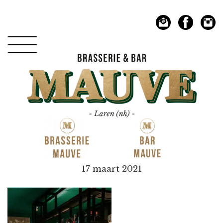
Spring
Door
naar
naar
de
de
hoofdnavigatie
hoofd
inhoud
Mauve
17 maart 2021