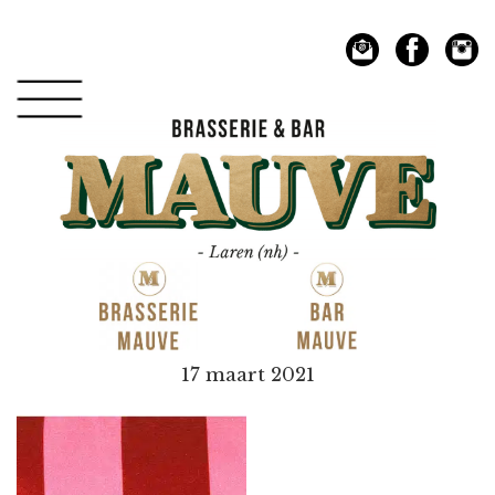
Spring
Door
naar
naar
de
de
hoofdnavigatie
hoofd
inhoud
Mauve
17 maart 2021