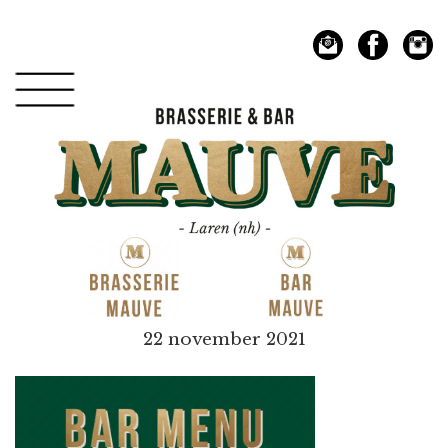
Spring
Door
naar
naar
de
de
hoofdnavigatie
hoofd
inhoud
Mauve
22 november 2021