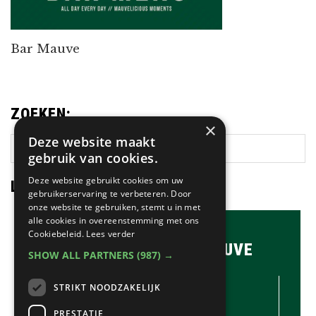
Bar Mauve
ZOEKEN:
×
Deze website maakt
Zoek
gebruik van cookies.
op
deze
Deze website gebruikt cookies om uw
LAATSTE NIEUWS:
website
gebruikerservaring te verbeteren. Door
onze website te gebruiken, stemt u in met
alle cookies in overeenstemming met ons
Cookiebeleid.
Lees verder
BRASSERIE & BAR MAUVE
SHOW ALL PARTNERS
(987) →
CONTACTGEGEVENS //
STRIKT NOODZAKELIJK
Brasserie & Bar Mauve
Brink 1
PRESTATIE