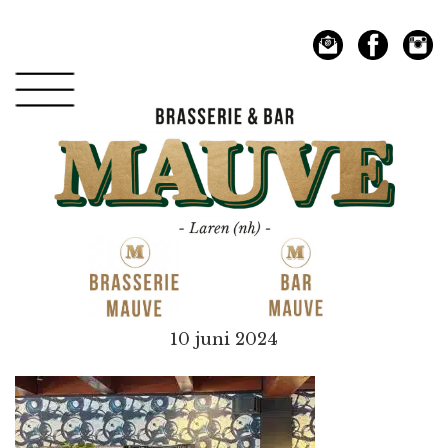
Spring
Door
naar
naar
de
de
hoofdnavigatie
hoofd
inhoud
Mauve
10 juni 2024