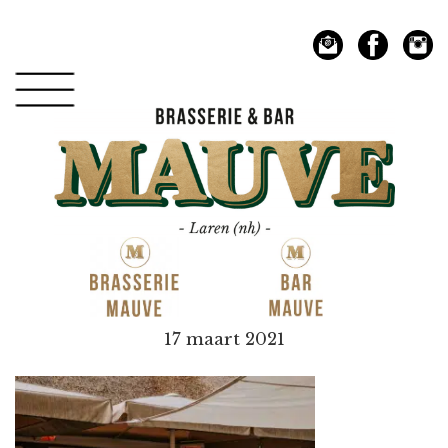
Spring
Door
naar
naar
de
de
hoofdnavigatie
hoofd
inhoud
Mauve
17 maart 2021