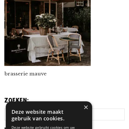
brasserie mauve
ZOEKEN:
×
Deze website maakt
Zoek
gebruik van cookies.
op
deze
Deze website gebruikt cookies om uw