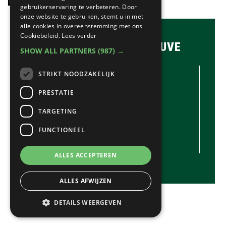
LAATSTE NIEUWS:
website
gebruikerservaring te verbeteren. Door
onze website te gebruiken, stemt u in met
alle cookies in overeenstemming met ons
Cookiebeleid.
Lees verder
BRASSERIE & BAR MAUVE
SHOW ALL PARTNERS
(987) →
CONTACTGEGEVENS //
STRIKT NOODZAKELIJK
Brasserie & Bar Mauve
Brink 1
PRESTATIE
Laren
TARGETING
035-5380990
info@mauve.nl
FUNCTIONEEL
@mauvelaren
ALLES ACCEPTEREN
ALLES AFWIJZEN
MAUVE
© COPYRIGHT 2020 - 2026
· ALL RIGHTS
DETAILS WEERGEVEN
RESERVED