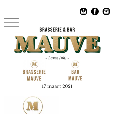
Spring
Door
naar
naar
de
de
hoofdnavigatie
hoofd
inhoud
Mauve
17 maart 2021