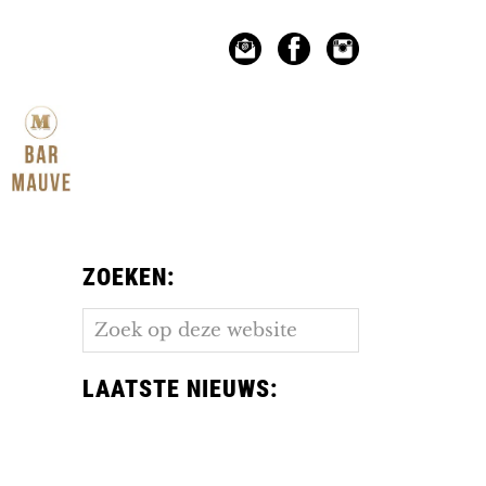
ZOEKEN:
Zoek
op
deze
LAATSTE NIEUWS:
website