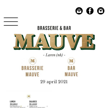
Spring
Door
naar
naar
de
de
hoofdnavigatie
hoofd
inhoud
Mauve
29 april 2021