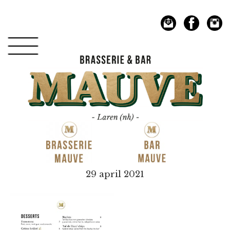
Spring
Door
naar
naar
de
de
hoofdnavigatie
hoofd
inhoud
Mauve
29 april 2021