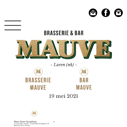
Spring
Door
naar
naar
de
de
hoofdnavigatie
hoofd
inhoud
Mauve
19 mei 2021