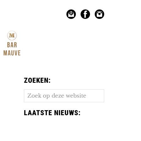
ZOEKEN:
Zoek
op
deze
LAATSTE NIEUWS:
website