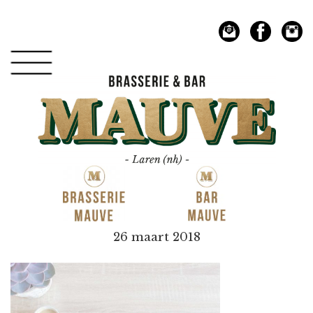
Spring
Door
naar
naar
de
de
hoofdnavigatie
hoofd
inhoud
Mauve
26 maart 2018