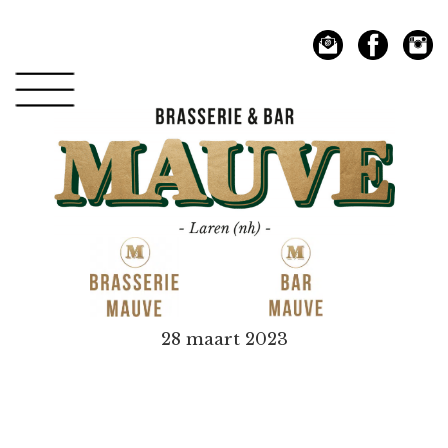
Spring
Door
naar
naar
de
de
hoofdnavigatie
hoofd
inhoud
Mauve
28 maart 2023