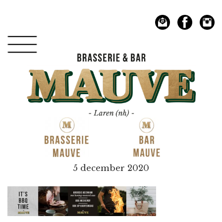
Spring
Door
naar
naar
de
de
hoofdnavigatie
hoofd
inhoud
Mauve
5 december 2020