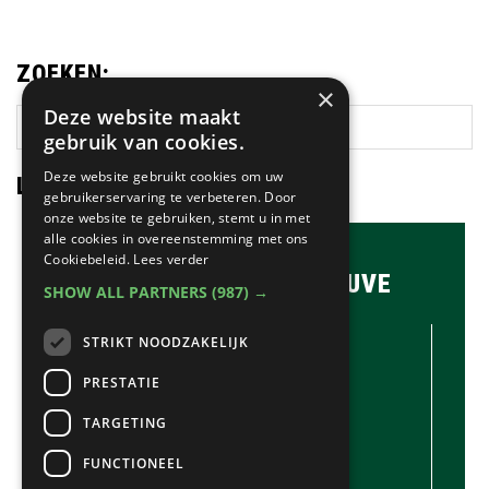
ZOEKEN:
×
Deze website maakt
Zoek
gebruik van cookies.
op
deze
Deze website gebruikt cookies om uw
LAATSTE NIEUWS:
website
gebruikerservaring te verbeteren. Door
onze website te gebruiken, stemt u in met
alle cookies in overeenstemming met ons
Cookiebeleid.
Lees verder
BRASSERIE & BAR MAUVE
SHOW ALL PARTNERS
(987) →
CONTACTGEGEVENS //
STRIKT NOODZAKELIJK
Brasserie & Bar Mauve
Brink 1
PRESTATIE
Laren
TARGETING
035-5380990
info@mauve.nl
FUNCTIONEEL
@mauvelaren