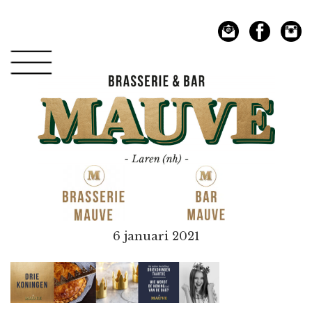
Spring
Door
naar
naar
de
de
hoofdnavigatie
hoofd
inhoud
Mauve
6 januari 2021