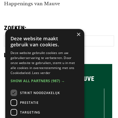
Happenings van Mauve
ZOEKEN:
×
Deze website maakt
Zoek
gebruik van cookies.
op
deze
Deze website gebruikt cookies om uw
LAATSTE NIEUWS:
gebruikerservaring te verbeteren. Door
website
onze website te gebruiken, stemt u in met
alle cookies in overeenstemming met ons
Cookiebeleid.
Lees verder
BRASSERIE & BAR MAUVE
SHOW ALL PARTNERS
(987) →
CONTACTGEGEVENS //
STRIKT NOODZAKELIJK
Brasserie & Bar Mauve
Brink 1
PRESTATIE
Laren
TARGETING
035-5380990