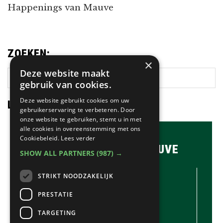
Happenings van Mauve
ZOEKEN:
×
Deze website maakt
Zoek
gebruik van cookies.
op
deze
Deze website gebruikt cookies om uw
LAATSTE NIEUWS:
gebruikerservaring te verbeteren. Door
website
onze website te gebruiken, stemt u in met
alle cookies in overeenstemming met ons
Cookiebeleid.
Lees verder
BRASSERIE & BAR MAUVE
SHOW ALL PARTNERS
(987) →
CONTACTGEGEVENS //
STRIKT NOODZAKELIJK
Brasserie & Bar Mauve
Brink 1
PRESTATIE
Laren
TARGETING
035-5380990