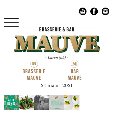
Spring
Door
naar
naar
de
de
hoofdnavigatie
hoofd
inhoud
Mauve
24 maart 2021