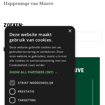
Happenings van Mauve
ZOEKEN:
×
Deze website maakt
Zoek
gebruik van cookies.
op
deze
Deze website gebruikt cookies om uw
LAATSTE NIEUWS:
gebruikerservaring te verbeteren. Door
website
onze website te gebruiken, stemt u in met
alle cookies in overeenstemming met ons
Cookiebeleid.
Lees verder
BRASSERIE & BAR MAUVE
SHOW ALL PARTNERS
(987) →
CONTACTGEGEVENS //
STRIKT NOODZAKELIJK
Brasserie & Bar Mauve
Brink 1
PRESTATIE
Laren
TARGETING
035-5380990