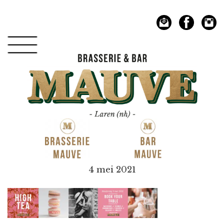
Spring
Door
naar
naar
de
de
hoofdnavigatie
hoofd
inhoud
Mauve
4 mei 2021