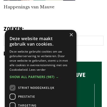
Happenings van Mauve
ZOEKEN:
×
Deze website maakt
Zoek
gebruik van cookies.
op
deze
Deze website gebruikt cookies om uw
LAATSTE NIEUWS:
website
gebruikerservaring te verbeteren. Door
onze website te gebruiken, stemt u in met
alle cookies in overeenstemming met ons
Cookiebeleid.
Lees verder
BRASSERIE & BAR MAUVE
SHOW ALL PARTNERS
(987) →
CONTACTGEGEVENS //
STRIKT NOODZAKELIJK
Brasserie & Bar Mauve
Brink 1
PRESTATIE
Laren
TARGETING
035-5380990