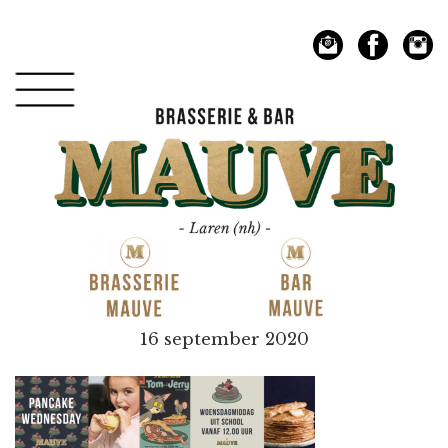
Spring
Door
naar
naar
de
de
hoofdnavigatie
hoofd
inhoud
Mauve
16 september 2020