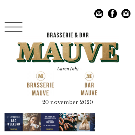
Spring
Door
naar
naar
de
de
hoofdnavigatie
hoofd
inhoud
Mauve
20 november 2020