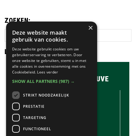
ZOEKEN:
×
Deze website maakt
Zoek
gebruik van cookies.
op
deze
Deze website gebruikt cookies om uw
LAATSTE NIEUWS:
website
gebruikerservaring te verbeteren. Door
onze website te gebruiken, stemt u in met
alle cookies in overeenstemming met ons
Cookiebeleid.
Lees verder
BRASSERIE & BAR MAUVE
SHOW ALL PARTNERS
(987) →
CONTACTGEGEVENS //
STRIKT NOODZAKELIJK
Brasserie & Bar Mauve
Brink 1
PRESTATIE
Laren
TARGETING
035-5380990
info@mauve.nl
FUNCTIONEEL
@mauvelaren