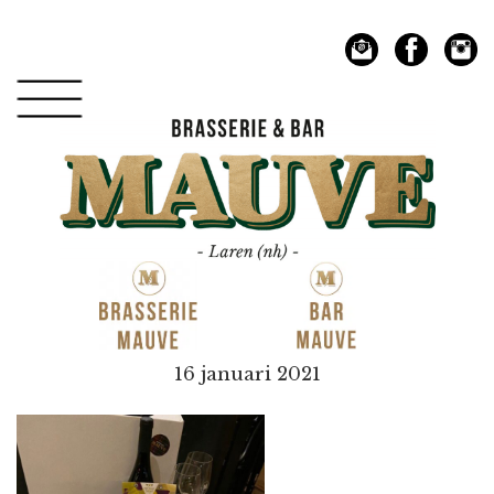
Spring
Door
naar
naar
de
de
hoofdnavigatie
hoofd
inhoud
Mauve
16 januari 2021