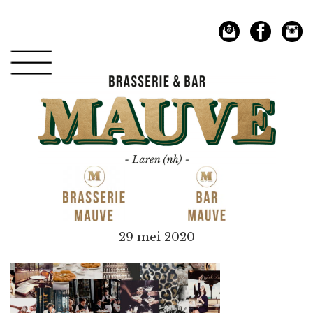
Spring
Door
naar
naar
de
de
hoofdnavigatie
hoofd
inhoud
Mauve
29 mei 2020