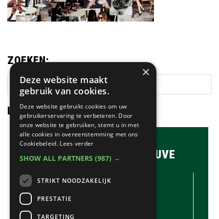
ZOEKEN:
×
Deze website maakt
Zoek
gebruik van cookies.
op
deze
Deze website gebruikt cookies om uw
LAATSTE NIEUWS:
website
gebruikerservaring te verbeteren. Door
onze website te gebruiken, stemt u in met
alle cookies in overeenstemming met ons
Cookiebeleid.
Lees verder
BRASSERIE & BAR MAUVE
SHOW ALL PARTNERS
(987) →
CONTACTGEGEVENS //
STRIKT NOODZAKELIJK
Brasserie & Bar Mauve
Brink 1
PRESTATIE
Laren
TARGETING