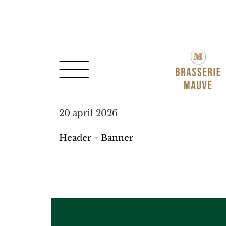
Spring
Door
naar
naar
de
de
hoofdnavigatie
hoofd
inhoud
20 april 2026
Header + Banner