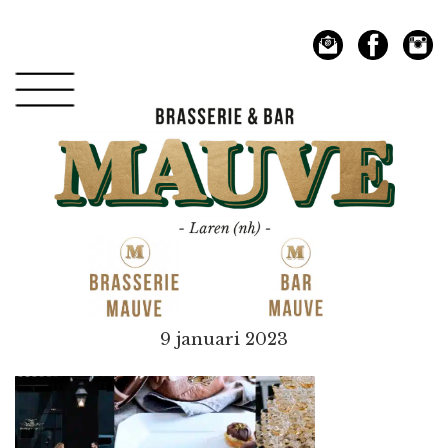
Spring
Door
naar
naar
de
de
hoofdnavigatie
hoofd
inhoud
Mauve
9 januari 2023