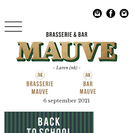
Spring
Door
naar
naar
de
de
hoofdnavigatie
hoofd
inhoud
Mauve
6 september 2021