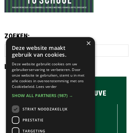
ZOEKEN:
×
Deze website maakt
Zoek
gebruik van cookies.
op
deze
Deze website gebruikt cookies om uw
LAATSTE NIEUWS:
gebruikerservaring te verbeteren. Door
website
onze website te gebruiken, stemt u in met
alle cookies in overeenstemming met ons
Cookiebeleid.
Lees verder
BRASSERIE & BAR MAUVE
SHOW ALL PARTNERS
(987) →
CONTACTGEGEVENS //
STRIKT NOODZAKELIJK
Brasserie & Bar Mauve
Brink 1
PRESTATIE
Laren
TARGETING
035-5380990