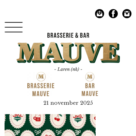
Spring
Door
naar
naar
de
de
hoofdnavigatie
hoofd
inhoud
Mauve
21 november 2025