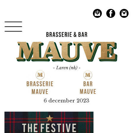
Spring
Door
naar
naar
de
de
hoofdnavigatie
hoofd
inhoud
Mauve
6 december 2023