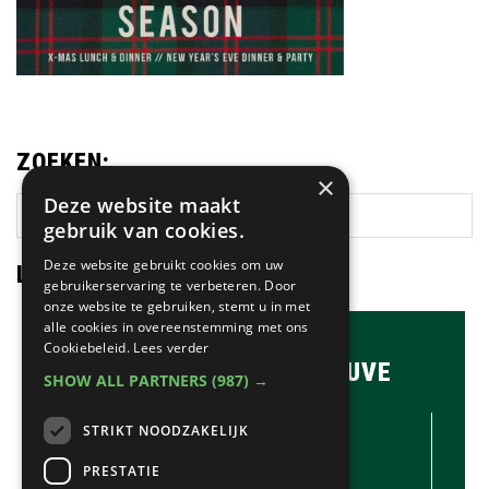
ZOEKEN:
×
Deze website maakt
Zoek
gebruik van cookies.
op
deze
Deze website gebruikt cookies om uw
LAATSTE NIEUWS:
website
gebruikerservaring te verbeteren. Door
onze website te gebruiken, stemt u in met
alle cookies in overeenstemming met ons
Cookiebeleid.
Lees verder
BRASSERIE & BAR MAUVE
SHOW ALL PARTNERS
(987) →
CONTACTGEGEVENS //
STRIKT NOODZAKELIJK
Brasserie & Bar Mauve
Brink 1
PRESTATIE