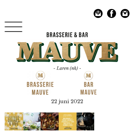
Spring
Door
naar
naar
de
de
hoofdnavigatie
hoofd
inhoud
Mauve
22 juni 2022