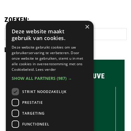
ZOEKEN:
×
Deze website maakt
Zoek
gebruik van cookies.
op
deze
Deze website gebruikt cookies om uw
LAATSTE NIEUWS:
gebruikerservaring te verbeteren. Door
website
onze website te gebruiken, stemt u in met
alle cookies in overeenstemming met ons
Cookiebeleid.
Lees verder
BRASSERIE & BAR MAUVE
SHOW ALL PARTNERS
(987) →
CONTACTGEGEVENS //
STRIKT NOODZAKELIJK
Brasserie & Bar Mauve
Brink 1
PRESTATIE
Laren
TARGETING
035-5380990
info@mauve.nl
FUNCTIONEEL
@mauvelaren