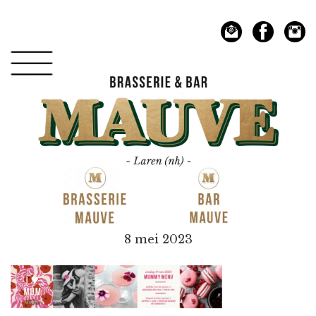
Spring
Door
naar
naar
de
de
hoofdnavigatie
hoofd
inhoud
Mauve
8 mei 2023