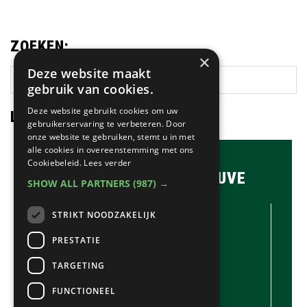
ZOEKEN:
×
Deze website maakt
Zoek
gebruik van cookies.
op
deze
Deze website gebruikt cookies om uw
LAATSTE NIEUWS:
gebruikerservaring te verbeteren. Door
website
onze website te gebruiken, stemt u in met
alle cookies in overeenstemming met ons
Cookiebeleid.
Lees verder
BRASSERIE & BAR MAUVE
SHOW ALL PARTNERS
(987) →
CONTACTGEGEVENS //
STRIKT NOODZAKELIJK
Brasserie & Bar Mauve
Brink 1
PRESTATIE
Laren
TARGETING
035-5380990
info@mauve.nl
FUNCTIONEEL
@mauvelaren