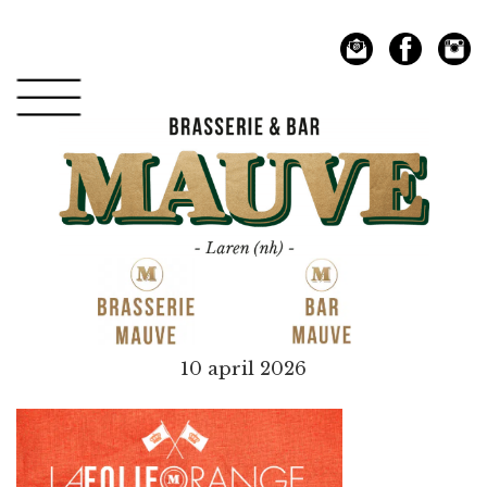
Spring
Door
naar
naar
de
de
hoofdnavigatie
hoofd
inhoud
Mauve
10 april 2026