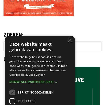
ZOEKEN:
×
Deze website maakt
Zoek
gebruik van cookies.
op
deze
Deze website gebruikt cookies om uw
LAATSTE NIEUWS:
website
gebruikerservaring te verbeteren. Door
onze website te gebruiken, stemt u in met
alle cookies in overeenstemming met ons
Cookiebeleid.
Lees verder
BRASSERIE & BAR MAUVE
SHOW ALL PARTNERS
(987) →
CONTACTGEGEVENS //
STRIKT NOODZAKELIJK
Brasserie & Bar Mauve
Brink 1
PRESTATIE