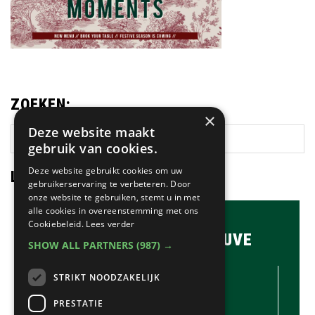
ZOEKEN:
×
Deze website maakt
Zoek
gebruik van cookies.
op
deze
Deze website gebruikt cookies om uw
LAATSTE NIEUWS:
website
gebruikerservaring te verbeteren. Door
onze website te gebruiken, stemt u in met
alle cookies in overeenstemming met ons
Cookiebeleid.
Lees verder
BRASSERIE & BAR MAUVE
SHOW ALL PARTNERS
(987) →
CONTACTGEGEVENS //
STRIKT NOODZAKELIJK
Brasserie & Bar Mauve
Brink 1
PRESTATIE