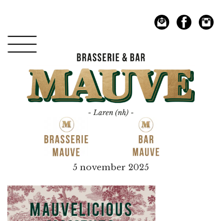
Spring
Door
naar
naar
de
de
hoofdnavigatie
hoofd
inhoud
Mauve
5 november 2025