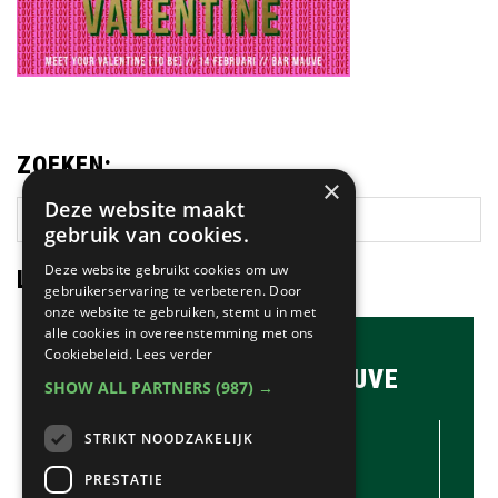
ZOEKEN:
×
Deze website maakt
Zoek
gebruik van cookies.
op
deze
Deze website gebruikt cookies om uw
LAATSTE NIEUWS:
website
gebruikerservaring te verbeteren. Door
onze website te gebruiken, stemt u in met
alle cookies in overeenstemming met ons
Cookiebeleid.
Lees verder
BRASSERIE & BAR MAUVE
SHOW ALL PARTNERS
(987) →
CONTACTGEGEVENS //
STRIKT NOODZAKELIJK
Brasserie & Bar Mauve
Brink 1
PRESTATIE