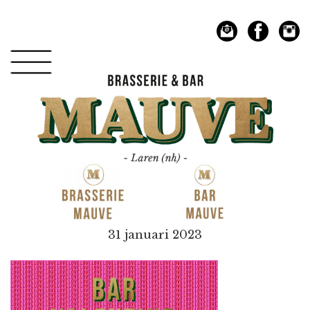
Spring
Door
naar
naar
de
de
hoofdnavigatie
hoofd
inhoud
Mauve
31 januari 2023