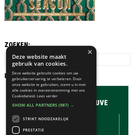
ZOEKEN:
×
Deze website maakt
Zoek
gebruik van cookies.
op
deze
Deze website gebruikt cookies om uw
LAATSTE NIEUWS:
website
gebruikerservaring te verbeteren. Door
onze website te gebruiken, stemt u in met
alle cookies in overeenstemming met ons
Cookiebeleid.
Lees verder
BRASSERIE & BAR MAUVE
SHOW ALL PARTNERS
(987) →
CONTACTGEGEVENS //
STRIKT NOODZAKELIJK
Brasserie & Bar Mauve
Brink 1
PRESTATIE