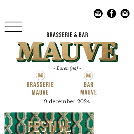
Spring
Door
naar
naar
de
de
hoofdnavigatie
hoofd
inhoud
Mauve
9 december 2024