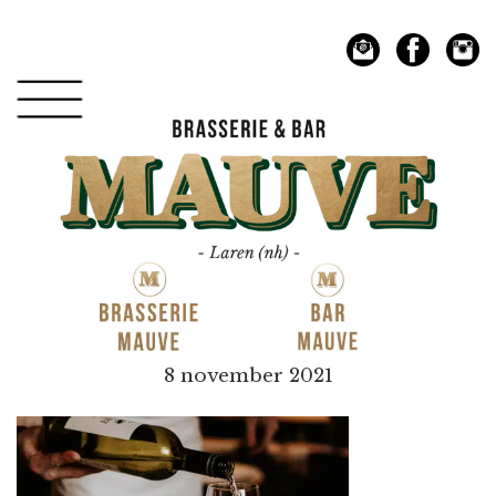
Spring
Door
naar
naar
de
de
hoofdnavigatie
hoofd
inhoud
Mauve
8 november 2021