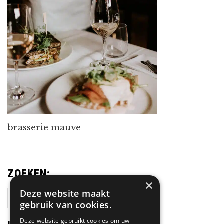
brasserie mauve
ZOEKEN:
×
Deze website maakt
Zoek
gebruik van cookies.
op
deze
Deze website gebruikt cookies om uw