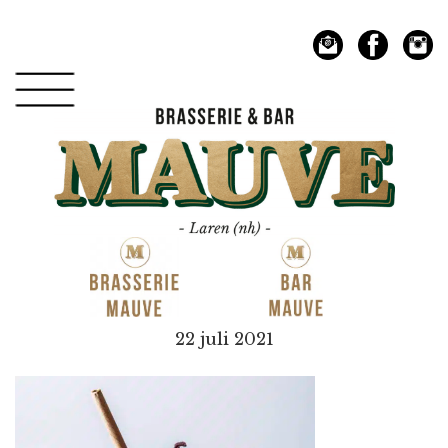
Spring
Door
naar
naar
de
de
hoofdnavigatie
hoofd
inhoud
Mauve
22 juli 2021