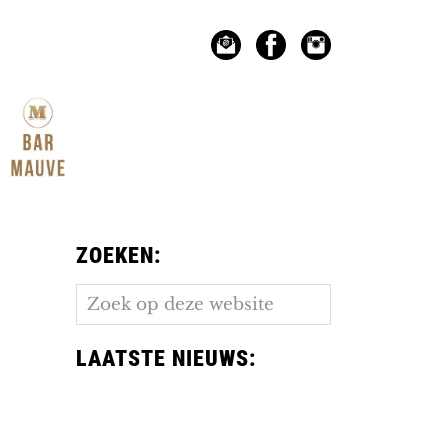
ZOEKEN:
Zoek
op
deze
LAATSTE NIEUWS:
website