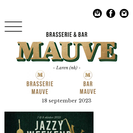
Spring
Door
naar
naar
de
de
hoofdnavigatie
hoofd
inhoud
Mauve
18 september 2023