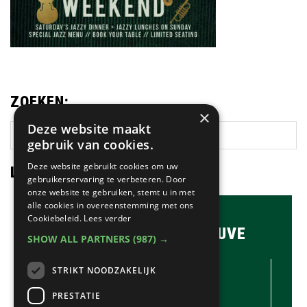
ZOEKEN:
×
Deze website maakt
Zoek
gebruik van cookies.
op
deze
Deze website gebruikt cookies om uw
LAATSTE NIEUWS:
website
gebruikerservaring te verbeteren. Door
onze website te gebruiken, stemt u in met
alle cookies in overeenstemming met ons
Cookiebeleid.
Lees verder
BRASSERIE & BAR MAUVE
SHOW ALL PARTNERS
(987) →
CONTACTGEGEVENS //
STRIKT NOODZAKELIJK
Brasserie & Bar Mauve
Brink 1
PRESTATIE