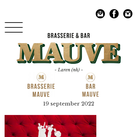
Spring
Door
naar
naar
de
de
hoofdnavigatie
hoofd
inhoud
Mauve
19 september 2022