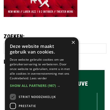
ZOEKEN:
×
Deze website maakt
Zoek
gebruik van cookies.
op
deze
Deze website gebruikt cookies om uw
LAATSTE NIEUWS:
website
gebruikerservaring te verbeteren. Door
onze website te gebruiken, stemt u in met
alle cookies in overeenstemming met ons
Cookiebeleid.
Lees verder
BRASSERIE & BAR MAUVE
SHOW ALL PARTNERS
(987) →
CONTACTGEGEVENS //
STRIKT NOODZAKELIJK
Brasserie & Bar Mauve
Brink 1
PRESTATIE