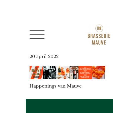
Spring
Door
naar
naar
de
de
hoofdnavigatie
hoofd
inhoud
20 april 2022
Happenings van Mauve