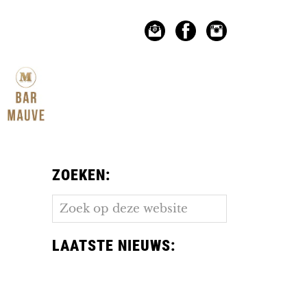
ZOEKEN:
Zoek
op
deze
LAATSTE NIEUWS:
website