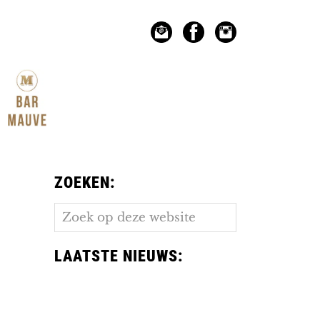
ZOEKEN:
Zoek
op
deze
LAATSTE NIEUWS:
website