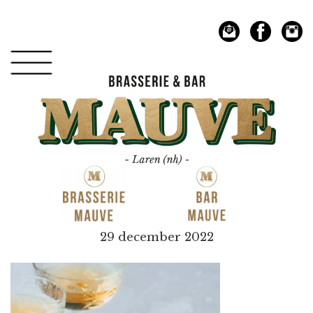
Spring
Door
naar
naar
de
de
hoofdnavigatie
hoofd
inhoud
Mauve
29 december 2022