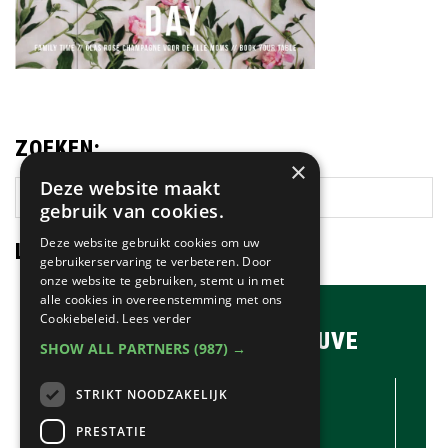
ZOEKEN:
×
Deze website maakt
Zoek
gebruik van cookies.
op
deze
Deze website gebruikt cookies om uw
LAATSTE NIEUWS:
website
gebruikerservaring te verbeteren. Door
onze website te gebruiken, stemt u in met
alle cookies in overeenstemming met ons
Cookiebeleid.
Lees verder
BRASSERIE & BAR MAUVE
SHOW ALL PARTNERS
(987) →
CONTACTGEGEVENS //
STRIKT NOODZAKELIJK
Brasserie & Bar Mauve
Brink 1
PRESTATIE