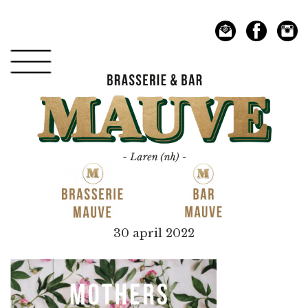
Spring
Door
naar
naar
de
de
hoofdnavigatie
hoofd
inhoud
Mauve
30 april 2022