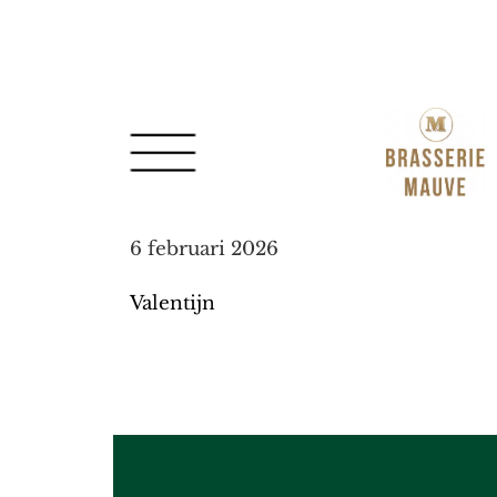
Spring
Door
naar
naar
de
de
hoofdnavigatie
hoofd
inhoud
6 februari 2026
Valentijn