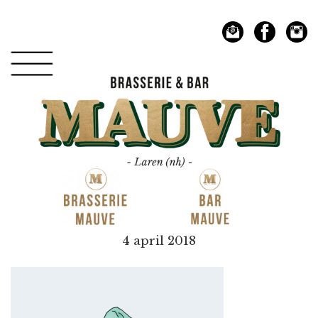
Spring
Door
naar
naar
de
de
hoofdnavigatie
hoofd
inhoud
Mauve
4 april 2018